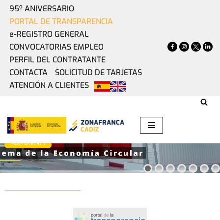
95º ANIVERSARIO
PORTAL DE TRANSPARENCIA
Saltar
e-REGISTRO GENERAL
al
CONVOCATORIAS EMPLEO
contenido
PERFIL DEL CONTRATANTE
CONTACTA
SOLICITUD DE TARJETAS
ATENCIÓN A CLIENTES
ZONA BASE CÁDIZ
INCUBAZUL
CONOCE INCUBAZUL