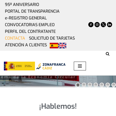
95º ANIVERSARIO
PORTAL DE TRANSPARENCIA
Saltar
e-REGISTRO GENERAL
al
CONVOCATORIAS EMPLEO
contenido
PERFIL DEL CONTRATANTE
CONTACTA
SOLICITUD DE TARJETAS
ATENCIÓN A CLIENTES
ZONA BASE CÁDIZ
INCUBAZUL
CONOCE INCUBAZUL
¡Hablemos!