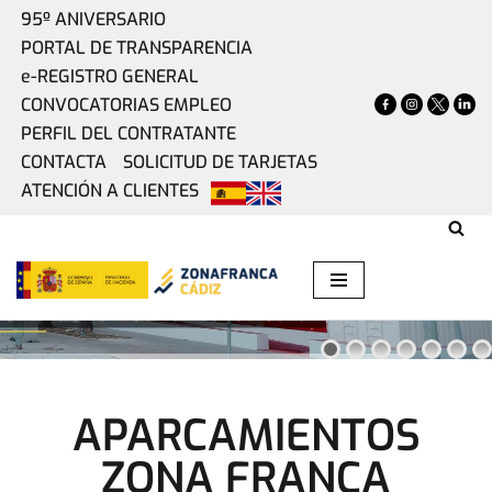
95º ANIVERSARIO
PORTAL DE TRANSPARENCIA
Saltar
e-REGISTRO GENERAL
al
CONVOCATORIAS EMPLEO
contenido
PERFIL DEL CONTRATANTE
CONTACTA
SOLICITUD DE TARJETAS
ATENCIÓN A CLIENTES
ZONA BASE CÁDIZ
INCUBAZUL
CONOCE INCUBAZUL
APARCAMIENTOS
ZONA FRANCA