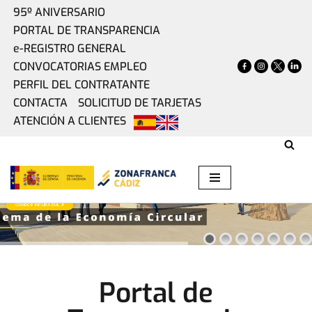
95º ANIVERSARIO
PORTAL DE TRANSPARENCIA
Saltar
e-REGISTRO GENERAL
al
CONVOCATORIAS EMPLEO
contenido
PERFIL DEL CONTRATANTE
CONTACTA
SOLICITUD DE TARJETAS
ATENCIÓN A CLIENTES
ZONA BASE CÁDIZ
INCUBAZUL
CONOCE INCUBAZUL
Portal de