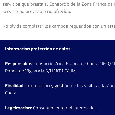
servicios que presta el Consorcio de la Zona Franca de C
servicio no previsto o no ofrecido.
No olvide completar los campos requeridos con un aste
Información protección de datos:
Responsable:
Consorcio Zona Franca de Cádiz, CIF: Q-
Ronda de Vigilancia S/N 11011 Cádiz.
Finalidad:
Información y gestión de las visitas a la Zo
Cádiz.
Legitimación:
Consentimiento del interesado.