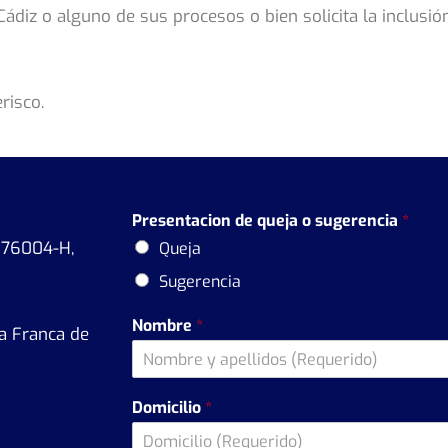
ádiz o alguno de sus procesos o bien solicita la inclusió
risco.
Presentacion de queja o sugerencia
*
1176004-H,
Queja
Sugerencia
Nombre
*
na Franca de
Domicilio
*