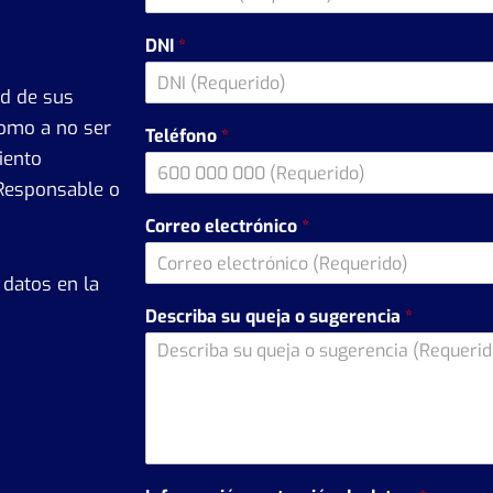
DNI
*
ad de sus
como a no ser
Teléfono
*
iento
 Responsable o
Correo electrónico
*
datos en la
Describa su queja o sugerencia
*