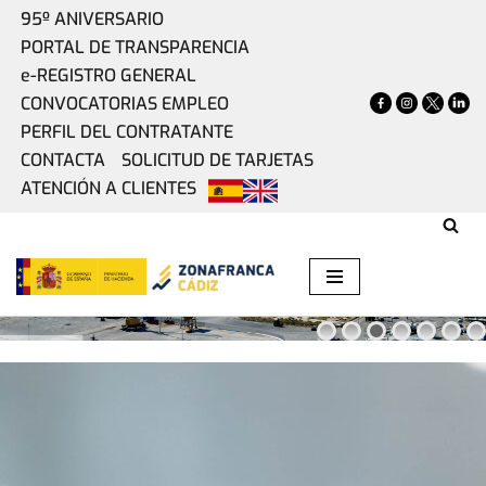
95º ANIVERSARIO
PORTAL DE TRANSPARENCIA
Saltar
e-REGISTRO GENERAL
al
CONVOCATORIAS EMPLEO
contenido
TENEMOS UN ESPACIO
PERFIL DEL CONTRATANTE
PARA CADA IDEA
CONTACTA
SOLICITUD DE TARJETAS
ATENCIÓN A CLIENTES