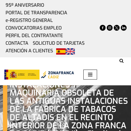
95º ANIVERSARIO
PORTAL DE TRANSPARENCIA
Saltar
e-REGISTRO GENERAL
al
CONVOCATORIAS EMPLEO
contenido
PERFIL DEL CONTRATANTE
CONTACTA
SOLICITUD DE TARJETAS
ATENCIÓN A CLIENTES
CONSULTA PRELIMINAR AL
MERCADO PARA LA
ENAJENACIÓN DE
INSTALACIONES Y
MAQUINARIA OBSOLETA DE
LAS ANTIGUAS INSTALACIONES
DE LA FÁBRICA DE TABACOS
DE ALTADIS EN EL RECINTO
INTERIOR DE LA ZONA FRANCA