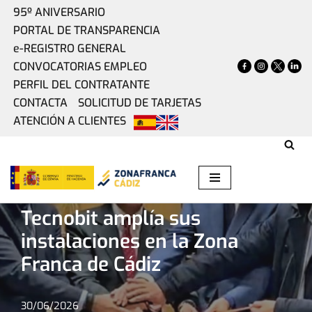
95º ANIVERSARIO
PORTAL DE TRANSPARENCIA
Saltar
e-REGISTRO GENERAL
al
CONVOCATORIAS EMPLEO
contenido
PERFIL DEL CONTRATANTE
CONTACTA
SOLICITUD DE TARJETAS
ATENCIÓN A CLIENTES
Home
»
Actualidad
»
La multinacional Oesía-Tecnobit
amplía sus instalaciones en la Zona Franca de Cádiz
La multinacional Oesía-
Tecnobit amplía sus
instalaciones en la Zona
Franca de Cádiz
30/06/2026