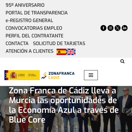
95º ANIVERSARIO
PORTAL DE TRANSPARENCIA
Saltar
e-REGISTRO GENERAL
al
CONVOCATORIAS EMPLEO
contenido
PERFIL DEL CONTRATANTE
CONTACTA
SOLICITUD DE TARJETAS
ATENCIÓN A CLIENTES
Home
»
Actualidad
»
Zona Franca de Cádiz lleva a Murcia
las oportunidades de la Economía Azul a través de Blue
Core
Zona Franca de Cádiz lleva a
Murcia las oportunidades de
la Economía Azul a través de
Blue Core