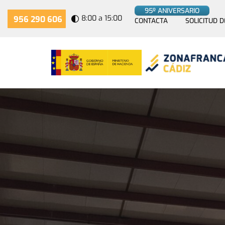
95º ANIVERSARIO
8:00 a 15:00
956 290 606
CONTACTA
SOLICITUD D