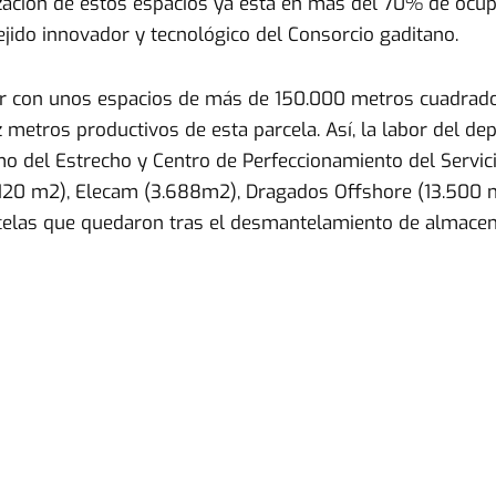
lización de estos espacios ya está en más del 70% de ocup
jido innovador y tecnológico del Consorcio gaditano.
ar con unos espacios de más de 150.000 metros cuadrados 
ez metros productivos de esta parcela. Así, la labor del 
imo del Estrecho y Centro de Perfeccionamiento del Servic
.120 m2), Elecam (3.688m2), Dragados Offshore (13.500 m
rcelas que quedaron tras el desmantelamiento de almace
into fiscal de la Zona Franca de Cádiz está colmatado y 
 fluctuando mínimamente por la rotación de los propios c
na Franca de Cádiz por estos espacios ha requerido ademá
se ha dejado sentir en el resto del recinto fiscal, con el
es de euros en distintos trabajos.