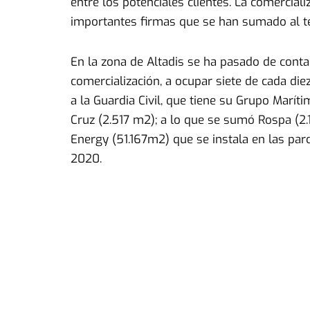
entre los potenciales clientes. La comercia
importantes firmas que se han sumado al te
En la zona de Altadis se ha pasado de cont
comercialización, a ocupar siete de cada di
a la Guardia Civil, que tiene su Grupo Marít
Cruz (2.517 m2); a lo que se sumó Rospa (2
Energy (51.167m2) que se instala en las pa
2020.
Es importante recordar que el resto del rec
los espacios industriales, ocupación que va
La estrategia de comercialización de la Zo
paulatina de los equipamientos, que también 
supuesto una inversión de más de 1,5 millon