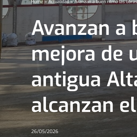
Home
»
Actualidad
»
Avanzan a buen ritmo las obras
Avanzan a 
mejora de u
antigua Alt
alcanzan e
26/05/2026