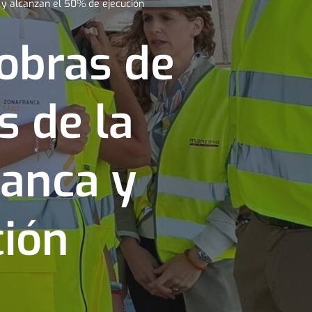
 y alcanzan el 50% de ejecución
obras de
s de la
ranca y
ción