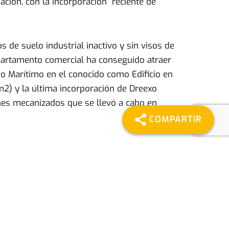
ación, con la incorporación reciente de
de suelo industrial inactivo y sin visos de
departamento comercial ha conseguido atraer
io Marítimo en el conocido como Edificio en
2) y la última incorporación de Dreexo
nes mecanizados que se llevó a cabo en
COMPARTIR
su ocupación ronda el 100%, sobre todo en
lientes dada la alta demanda existente.
s una apuesta inversora por la recuperación
 Plan Integral de Modernización , que ha