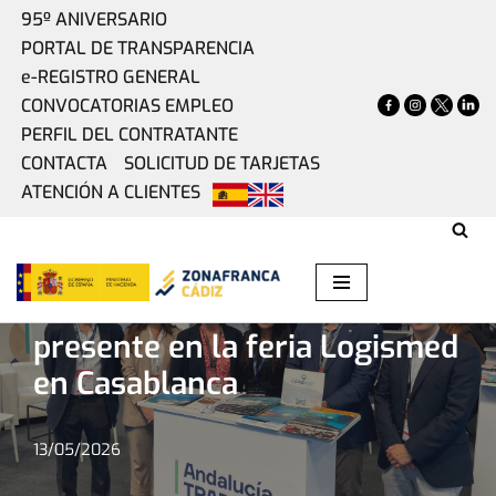
95º ANIVERSARIO
PORTAL DE TRANSPARENCIA
Saltar
e-REGISTRO GENERAL
al
CONVOCATORIAS EMPLEO
contenido
PERFIL DEL CONTRATANTE
CONTACTA
SOLICITUD DE TARJETAS
ATENCIÓN A CLIENTES
Home
»
Actualidad
»
La Zona Franca de Cádiz, presente en
la feria Logismed en Casablanca
La Zona Franca de Cádiz,
presente en la feria Logismed
en Casablanca
13/05/2026