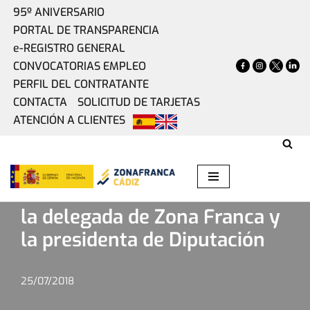
95º ANIVERSARIO
PORTAL DE TRANSPARENCIA
Saltar
e-REGISTRO GENERAL
al
CONVOCATORIAS EMPLEO
contenido
PERFIL DEL CONTRATANTE
CONTACTA
SOLICITUD DE TARJETAS
ATENCIÓN A CLIENTES
Home
»
Actualidad
»
Encuentro institucional entre la
delegada de Zona Franca y la presidenta de Diputación
Encuentro institucional entre
la delegada de Zona Franca y
la presidenta de Diputación
25/07/2018