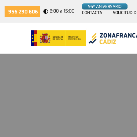
95º ANIVERSARIO
8:00 a 15:00
956 290 606
CONTACTA
SOLICITUD D