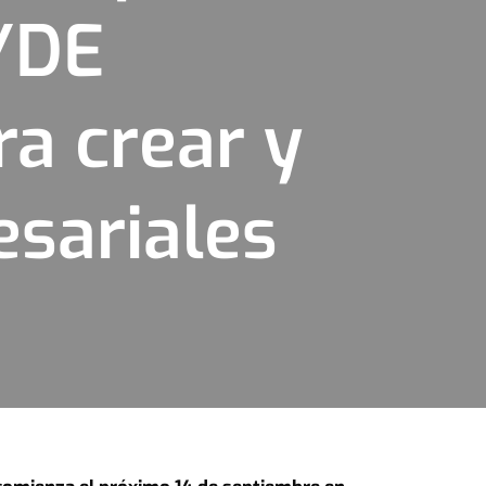
CYDE
a crear y
esariales