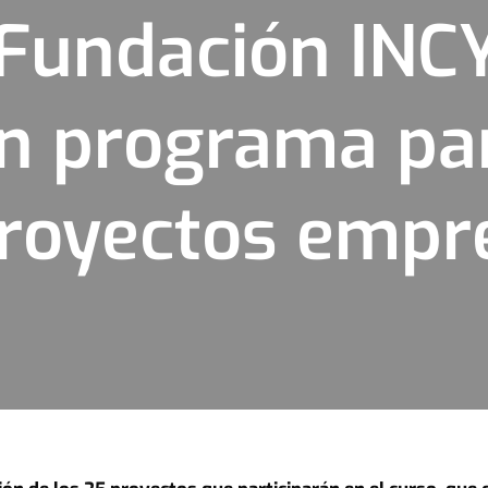
y Fundación IN
n programa par
proyectos empr