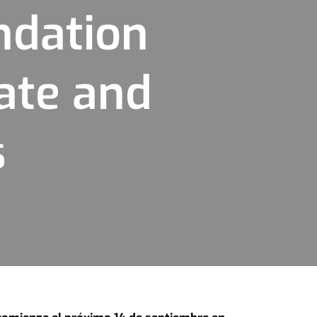
ndation
ate and
s