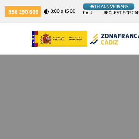
95TH ANNIVERSARY
8:00 a 15:00
956 290 606
CALL
REQUEST FOR CA