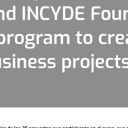
nd INCYDE Fou
program to cre
siness project