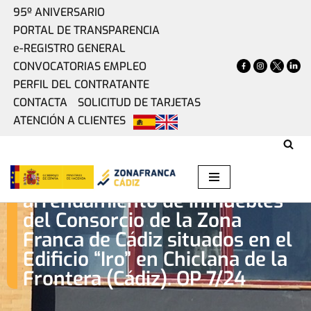
95º ANIVERSARIO
PORTAL DE TRANSPARENCIA
Saltar
e-REGISTRO GENERAL
al
CONVOCATORIAS EMPLEO
contenido
PERFIL DEL CONTRATANTE
CONTACTA
SOLICITUD DE TARJETAS
ATENCIÓN A CLIENTES
Oferta pública de
arrendamiento de inmuebles
del Consorcio de la Zona
Franca de Cádiz situados en el
Edificio “Iro” en Chiclana de la
Frontera (Cádiz). OP 7/24