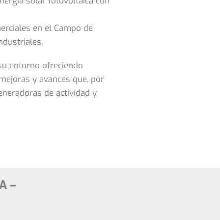
nergía solar fotovoltaica con
merciales en el Campo de
dustriales.
 su entorno ofreciendo
 mejoras y avances que, por
generadoras de actividad y
A –