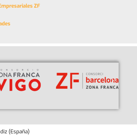
 Empresariales ZF
dades
ádiz (España)