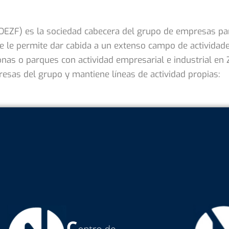
DEZF) es la sociedad cabecera del grupo de empresas par
ue le permite dar cabida a un extenso campo de actividad
onas o parques con actividad empresarial e industrial en
presas del grupo y mantiene líneas de actividad propias: