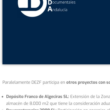
Paralelamente DEZF participa en
otros proyectos con s
Depósito Franco de Algeciras SL:
Extensión de la Zona 
almacén de 8.000 m2 que tiene la consideración adua