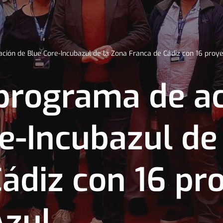
ción de Blue Core-Incubazul de la Zona Franca de Cádiz con 16 proy
 programa de ac
e-Incubazul de
ádiz con 16 pr
Azul