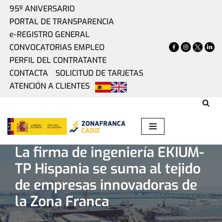
95º ANIVERSARIO
PORTAL DE TRANSPARENCIA
Saltar
e-REGISTRO GENERAL
al
CONVOCATORIAS EMPLEO
contenido
PERFIL DEL CONTRATANTE
CONTACTA
SOLICITUD DE TARJETAS
ATENCIÓN A CLIENTES
Home
»
Actualidad
»
La firma de ingeniería EKIUM-TP
Hispania se suma al tejido de empresas innovadoras de la
Zona Franca
La firma de ingeniería EKIUM-
TP Hispania se suma al tejido
de empresas innovadoras de
la Zona Franca