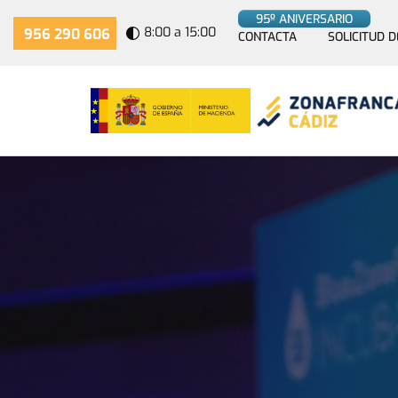
95º ANIVERSARIO
8:00 a 15:00
956 290 606
CONTACTA
SOLICITUD D