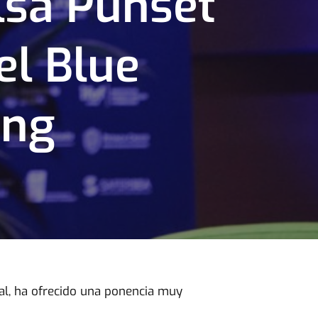
lsa Punset
el Blue
ing
nal, ha ofrecido una ponencia muy