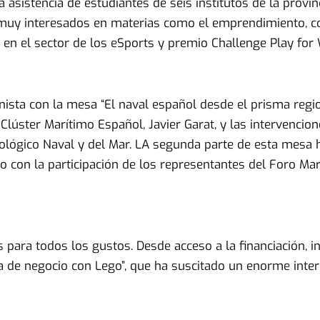
 asistencia de estudiantes de seis institutos de la provi
, muy interesados en materias como el emprendimiento, c
en el sector de los eSports y premio Challenge Play fo
onista con la mesa “El naval español desde el prisma regio
Clúster Marítimo Español, Javier Garat, y las intervencio
nológico Naval y del Mar. LA segunda parte de esta mesa
o con la participación de los representantes del Foro Ma
para todos los gustos. Desde acceso a la financiación,
a de negocio con Lego”, que ha suscitado un enorme interé
o de visitantes a la zona de stands, en donde se ha podid