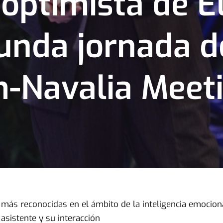
 optimista de E
unda jornada d
-Navalia Meet
s más reconocidas en el ámbito de la inteligencia emocio
asistente y su interacción