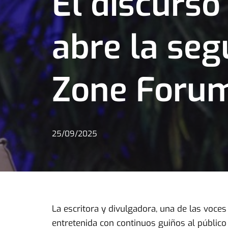
El discurso
abre la seg
Zone Forum
25/09/2025
La escritora y divulgadora, una de las voce
entretenida con continuos guiños al público 