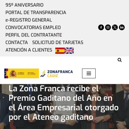
95º ANIVERSARIO
PORTAL DE TRANSPARENCIA
Saltar
e-REGISTRO GENERAL
al
CONVOCATORIAS EMPLEO
contenido
PERFIL DEL CONTRATANTE
CONTACTA
SOLICITUD DE TARJETAS
ATENCIÓN A CLIENTES
Home
»
Actualidad
»
La Zona Franca recibe el Premio
Gaditano del Año en el Área Empresarial otorgado por el
Ateneo gaditano
La Zona Franca recibe el
Premio Gaditano del Año en
el Área Empresarial otorgado
por el Ateneo gaditano