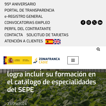
95º ANIVERSARIO
PORTAL DE TRANSPARENCIA
Saltar
e-REGISTRO GENERAL
al
CONVOCATORIAS EMPLEO
contenido
PERFIL DEL CONTRATANTE
CONTACTA
SOLICITUD DE TARJETAS
ATENCIÓN A CLIENTES
Home
»
Actualidad
»
Una startup de Incubazul logra incluir
su formación en el catálogo de especialidades del SEPE
Una startup de Incubazul
logra incluir su formación en
el catálogo de especialidades
del SEPE
23/09/2024