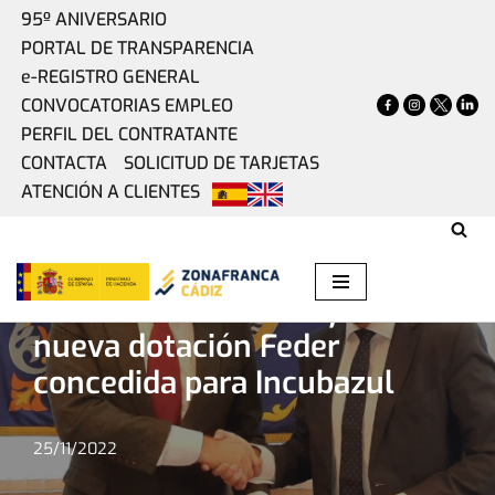
95º ANIVERSARIO
PORTAL DE TRANSPARENCIA
Saltar
e-REGISTRO GENERAL
al
CONVOCATORIAS EMPLEO
contenido
PERFIL DEL CONTRATANTE
CONTACTA
SOLICITUD DE TARJETAS
ATENCIÓN A CLIENTES
Home
»
Actualidad
»
Zona Franca cuenta ya con la nueva
dotación Feder concedida para Incubazul
Zona Franca cuenta ya con la
nueva dotación Feder
concedida para Incubazul
25/11/2022