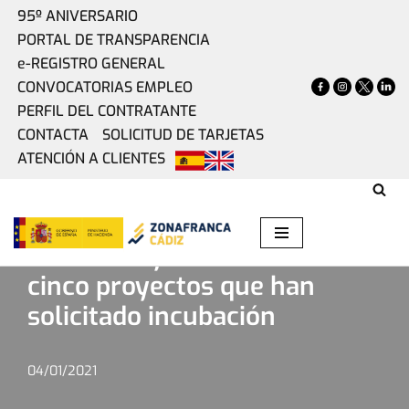
95º ANIVERSARIO
PORTAL DE TRANSPARENCIA
Saltar
e-REGISTRO GENERAL
al
CONVOCATORIAS EMPLEO
contenido
PERFIL DEL CONTRATANTE
CONTACTA
SOLICITUD DE TARJETAS
ATENCIÓN A CLIENTES
Home
»
Actualidad
»
Incubazul ya cuenta con cinco
proyectos que han solicitado incubación
Incubazul ya cuenta con
cinco proyectos que han
solicitado incubación
04/01/2021