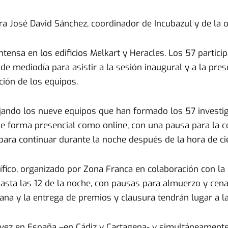
ra José David Sánchez, coordinador de Incubazul y de la 
ntensa en los edificios Melkart y Heracles. Los 57 partic
e mediodía para asistir a la sesión inaugural y a la pres
ción de los equipos.
jando los nueve equipos que han formado los 57 investig
de forma presencial como online, con una pausa para la c
para continuar durante la noche después de la hora de cie
tífico, organizado por Zona Franca en colaboración con la
ta las 12 de la noche, con pausas para almuerzo y cena
ana y la entrega de premios y clausura tendrán lugar a la
 vez en España –en Cádiz y Cartagena- y simultáneamente