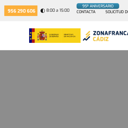
95º ANIVERSARIO
8:00 a 15:00
956 290 606
CONTACTA
SOLICITUD D