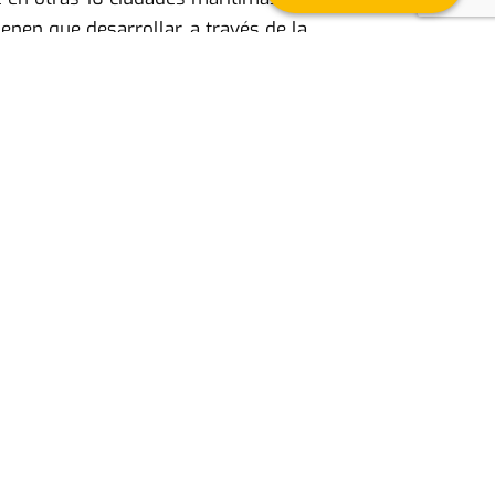
enen que desarrollar, a través de la
océanos, valorándose especialmente la
tros. El ganador participará en la final que
odo de incubación gratuito en la incubadora
eas presentadas, pudiendo promover e
ra d que está subvencionada con fondos
cer Europa” y gestionados por la Fundación