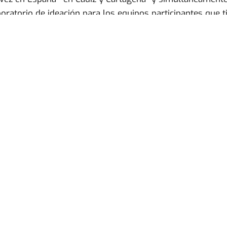
ratorio de ideación para los equipos participantes que ti
entíficos, los retos de interés para la protección de los 
egocio, la calidad del producto y el uso de datos, entre o
emiar además a todos los retos participantes con un peri
cer la maduración y darle recorrido empresarial a las id
onomía Azul.
rimera acción de internacionalización de esta incubado
irregional de España Feder 2014-2020 “Una manera de ha