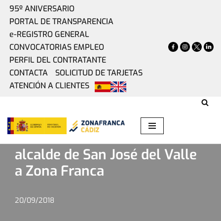
95º ANIVERSARIO
PORTAL DE TRANSPARENCIA
Saltar
e-REGISTRO GENERAL
al
CONVOCATORIAS EMPLEO
contenido
PERFIL DEL CONTRATANTE
CONTACTA
SOLICITUD DE TARJETAS
ATENCIÓN A CLIENTES
Home
»
Actualidad
»
Visita institucional del alcalde de San
José del Valle a Zona Franca
Visita institucional del
alcalde de San José del Valle
a Zona Franca
20/09/2018