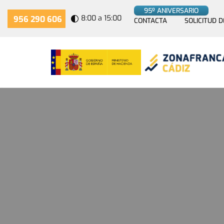
95º ANIVERSARIO
8:00 a 15:00
956 290 606
CONTACTA
SOLICITUD D