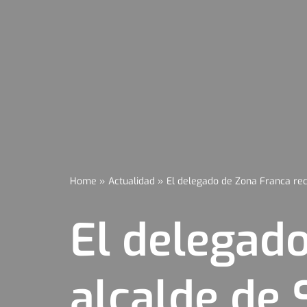
Home
»
Actualidad
»
El delegado de Zona Franca rec
El delegado
alcalde de