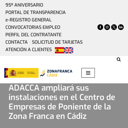
95º ANIVERSARIO
PORTAL DE TRANSPARENCIA
Saltar
e-REGISTRO GENERAL
al
CONVOCATORIAS EMPLEO
contenido
PERFIL DEL CONTRATANTE
CONTACTA
SOLICITUD DE TARJETAS
ATENCIÓN A CLIENTES
Home
»
Actualidad
»
ADACCA ampliará sus instalaciones
en el Centro de Empresas de Poniente de la Zona Franca
en Cádiz
ADACCA ampliará sus
instalaciones en el Centro de
Empresas de Poniente de la
Zona Franca en Cádiz