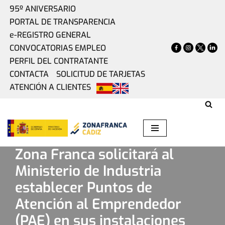
95º ANIVERSARIO
PORTAL DE TRANSPARENCIA
Saltar
e-REGISTRO GENERAL
al
CONVOCATORIAS EMPLEO
contenido
PERFIL DEL CONTRATANTE
CONTACTA
SOLICITUD DE TARJETAS
ATENCIÓN A CLIENTES
Home
»
Actualidad
»
Zona Franca solicitará al Ministerio de
Industria establecer Puntos de Atención al Emprendedor
(PAE) en sus instalaciones
Zona Franca solicitará al
Ministerio de Industria
establecer Puntos de
Atención al Emprendedor
(PAE) en sus instalaciones