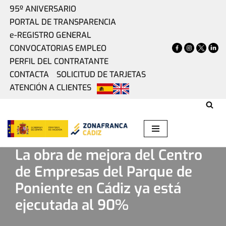
95º ANIVERSARIO
PORTAL DE TRANSPARENCIA
Saltar
e-REGISTRO GENERAL
al
CONVOCATORIAS EMPLEO
contenido
PERFIL DEL CONTRATANTE
CONTACTA
SOLICITUD DE TARJETAS
ATENCIÓN A CLIENTES
Home
»
Actualidad
»
La obra de mejora del Centro de
Empresas del Parque de Poniente en Cádiz ya está
ejecutada al 90%
La obra de mejora del Centro
de Empresas del Parque de
Poniente en Cádiz ya está
ejecutada al 90%