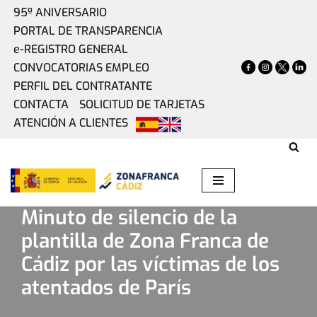
95º ANIVERSARIO
PORTAL DE TRANSPARENCIA
Saltar
e-REGISTRO GENERAL
al
CONVOCATORIAS EMPLEO
contenido
PERFIL DEL CONTRATANTE
CONTACTA
SOLICITUD DE TARJETAS
ATENCIÓN A CLIENTES
Home
»
Actualidad
»
Minuto de silencio de la plantilla de
Zona Franca de Cádiz por las víctimas de los atentados de
París
Minuto de silencio de la
plantilla de Zona Franca de
Cádiz por las víctimas de los
atentados de París