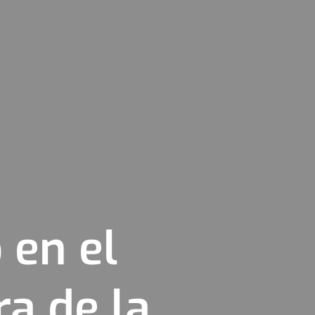
 en el
a de la