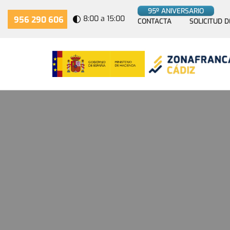
95º ANIVERSARIO
8:00 a 15:00
956 290 606
CONTACTA
SOLICITUD D