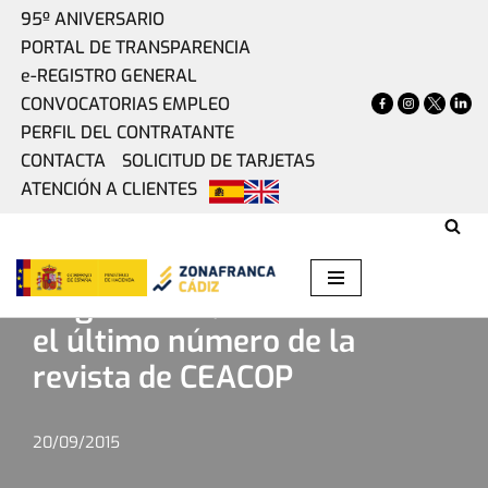
95º ANIVERSARIO
PORTAL DE TRANSPARENCIA
Saltar
e-REGISTRO GENERAL
al
CONVOCATORIAS EMPLEO
contenido
PERFIL DEL CONTRATANTE
CONTACTA
SOLICITUD DE TARJETAS
ATENCIÓN A CLIENTES
Home
»
Actualidad
»
Jorge Ramos, entrevistado en el
último número de la revista de CEACOP
Jorge Ramos, entrevistado en
el último número de la
revista de CEACOP
20/09/2015