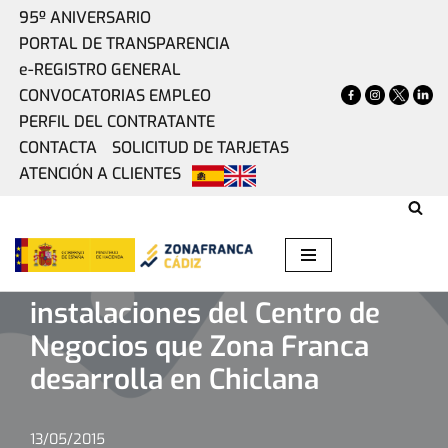
95º ANIVERSARIO
PORTAL DE TRANSPARENCIA
Saltar
e-REGISTRO GENERAL
al
CONVOCATORIAS EMPLEO
contenido
PERFIL DEL CONTRATANTE
CONTACTA
SOLICITUD DE TARJETAS
ATENCIÓN A CLIENTES
Home
»
Actualidad
»
Visita técnica a las instalaciones del
Centro de Negocios que Zona Franca desarrolla en Chiclana
Visita técnica a las
instalaciones del Centro de
Negocios que Zona Franca
desarrolla en Chiclana
13/05/2015