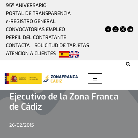
95º ANIVERSARIO
PORTAL DE TRANSPARENCIA
Saltar
e-REGISTRO GENERAL
al
CONVOCATORIAS EMPLEO
contenido
PERFIL DEL CONTRATANTE
CONTACTA
SOLICITUD DE TARJETAS
ATENCIÓN A CLIENTES
Home
»
Actualidad
»
Nueva reunión del Comité Ejecutivo
de la Zona Franca de Cádiz
Nueva reunión del Comité
Ejecutivo de la Zona Franca
de Cádiz
26/02/2015