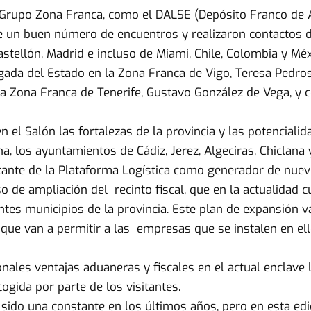
 Grupo Zona Franca, como el DALSE (Depósito Franco de 
e un buen número de encuentros y realizaron contactos de
astellón, Madrid e incluso de Miami, Chile, Colombia y Méx
ada del Estado en la Zona Franca de Vigo, Teresa Pedros
 la Zona Franca de Tenerife, Gustavo González de Vega, y
el Salón las fortalezas de la provincia y las potencialid
a, los ayuntamientos de Cádiz, Jerez, Algeciras, Chiclana 
nte de la Plataforma Logística como generador de nuevos
de ampliación del recinto fiscal, que en la actualidad c
tes municipios de la provincia. Este plan de expansión va
 que van a permitir a las empresas que se instalen en ell
nales ventajas aduaneras y fiscales en el actual enclave l
ogida por parte de los visitantes.
a sido una constante en los últimos años, pero en esta e