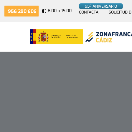
95º ANIVERSARIO
8:00 a 15:00
956 290 606
CONTACTA
SOLICITUD D