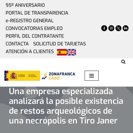
95º ANIVERSARIO
PORTAL DE TRANSPARENCIA
Saltar
e-REGISTRO GENERAL
al
CONVOCATORIAS EMPLEO
contenido
PERFIL DEL CONTRATANTE
CONTACTA
SOLICITUD DE TARJETAS
ATENCIÓN A CLIENTES
Home
»
Actualidad
»
Una empresa especializada analizará
la posible existencia de restos arqueológicos de una
necrópolis en Tiro Janer
Una empresa especializada
analizará la posible existencia
de restos arqueológicos de
una necrópolis en Tiro Janer