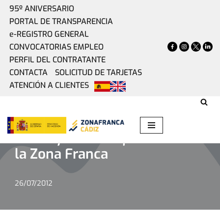
95º ANIVERSARIO
PORTAL DE TRANSPARENCIA
Saltar
e-REGISTRO GENERAL
al
CONVOCATORIAS EMPLEO
contenido
PERFIL DEL CONTRATANTE
CONTACTA
SOLICITUD DE TARJETAS
ATENCIÓN A CLIENTES
Home
»
Actualidad
»
Pleno y Comité Ejecutivo de la Zona
Franca
Pleno y Comité Ejecutivo de
la Zona Franca
26/07/2012