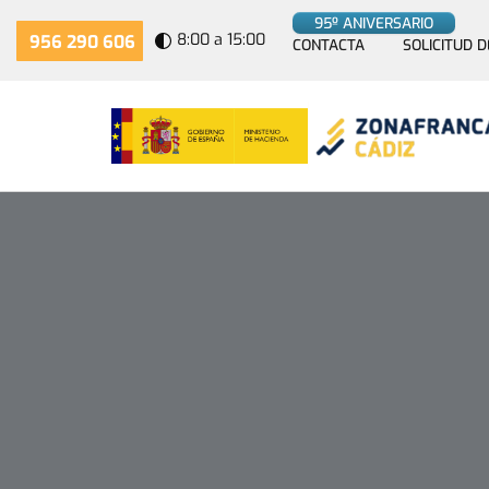
95º ANIVERSARIO
8:00 a 15:00
956 290 606
CONTACTA
SOLICITUD D